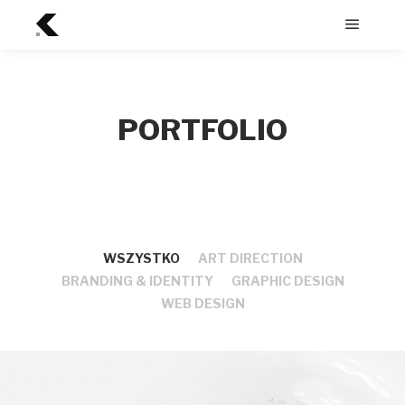
Menu
główne
PORTFOLIO
WSZYSTKO
ART DIRECTION
BRANDING & IDENTITY
GRAPHIC DESIGN
WEB DESIGN