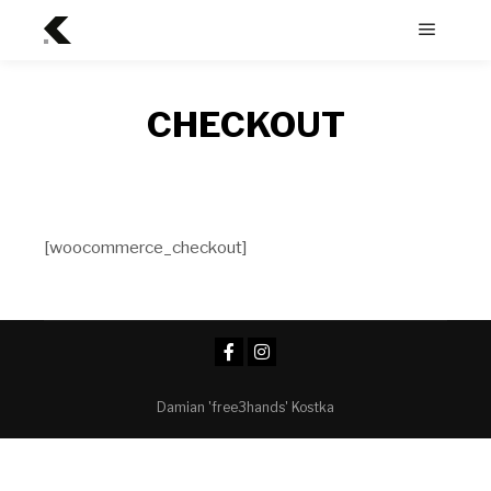
Menu
główne
CHECKOUT
[woocommerce_checkout]
Damian 'free3hands' Kostka