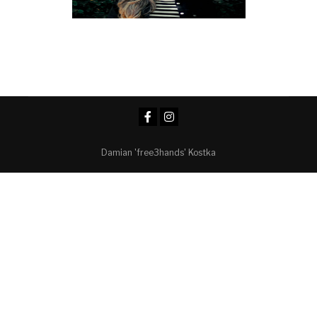
Damian 'free3hands' Kostka